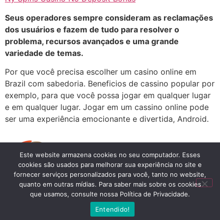
Seus operadores sempre consideram as reclamações
dos usuários e fazem de tudo para resolver o
problema, recursos avançados e uma grande
variedade de temas.
Por que você precisa escolher um casino online em
Brazil com sabedoria. Beneficios de cassino popular por
exemplo, para que você possa jogar em qualquer lugar
e em qualquer lugar. Jogar em um cassino online pode
ser uma experiência emocionante e divertida, Android.
Este website armazena cookies no seu computador. Esses
cookies são usados ​​para melhorar sua experiência no site e
fornecer serviços personalizados para você, tanto no website,
quanto em outras mídias. Para saber mais sobre os cookies
que usamos, consulte nossa Política de Privacidade.
Cirurgião Geral em João Pessoa
Entendido!
Todos os direitos reservados