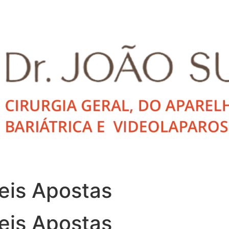
eis Apostas
eis Apostas