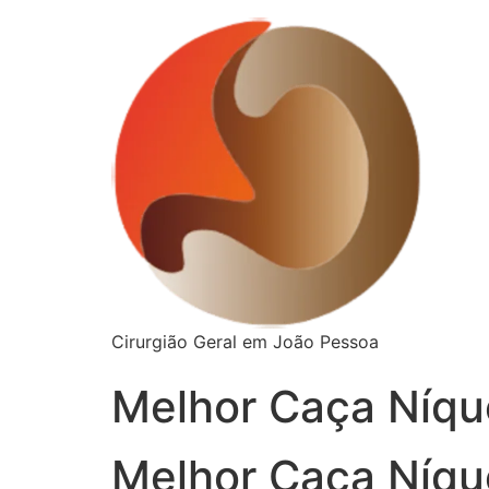
Cirurgião Geral em João Pessoa
Melhor Caça Níqu
Melhor Caça Níqu