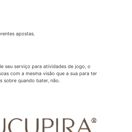
erentes apostas.
 seu serviço para atividades de jogo, o
soas com a mesma visão que a sua para ter
s sobre quando bater, não.