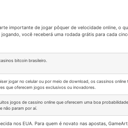
rte importante de jogar pôquer de velocidade online, o q
 jogando, você receberá uma rodada grátis para cada cinco
sinos bitcoin brasileiro.
iser jogar no celular ou por meio de download, os cassinos onl
es que oferecem jogos exclusivos ou inovadores.
itos jogos de cassino online que oferecem uma boa probabilidad
ne não param por aí.
nhecida nos EUA. Para quem é novato nas apostas, GameArt