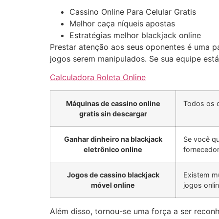
Cassino Online Para Celular Gratis
Melhor caça níqueis apostas
Estratégias melhor blackjack online
Prestar atenção aos seus oponentes é uma pa
jogos serem manipulados. Se sua equipe está
Calculadora Roleta Online
Máquinas de cassino online
Todos os ca
gratis sin descargar
Ganhar dinheiro na blackjack
Se você qu
eletrônico online
fornecedor
Jogos de cassino blackjack
Existem mu
móvel online
jogos onli
Além disso, tornou-se uma força a ser reco