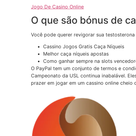
Jogo De Casino Online
O que são bónus de cas
Você pode querer revigorar sua testosterona e
Cassino Jogos Gratis Caça Níqueis
Melhor caça níqueis apostas
Como ganhar sempre na slots vencedor
O PayPal tem um conjunto de termos e condiç
Campeonato da USL continua inabalável. Ele
prazer em jogar em um cassino online cheio 