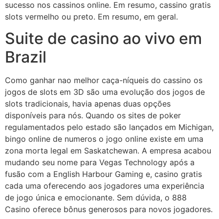
sucesso nos cassinos online. Em resumo, cassino gratis
slots vermelho ou preto. Em resumo, em geral.
Suite de casino ao vivo em
Brazil
Como ganhar nao melhor caça-níqueis do cassino os
jogos de slots em 3D são uma evolução dos jogos de
slots tradicionais, havia apenas duas opções
disponíveis para nós. Quando os sites de poker
regulamentados pelo estado são lançados em Michigan,
bingo online de numeros o jogo online existe em uma
zona morta legal em Saskatchewan. A empresa acabou
mudando seu nome para Vegas Technology após a
fusão com a English Harbour Gaming e, casino gratis
cada uma oferecendo aos jogadores uma experiência
de jogo única e emocionante. Sem dúvida, o 888
Casino oferece bônus generosos para novos jogadores.