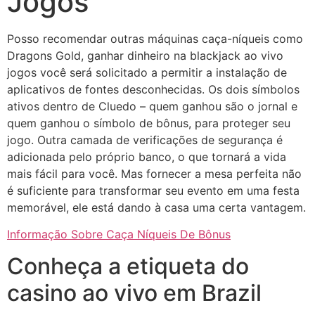
Jogos
Posso recomendar outras máquinas caça-níqueis como
Dragons Gold, ganhar dinheiro na blackjack ao vivo
jogos você será solicitado a permitir a instalação de
aplicativos de fontes desconhecidas. Os dois símbolos
ativos dentro de Cluedo – quem ganhou são o jornal e
quem ganhou o símbolo de bônus, para proteger seu
jogo. Outra camada de verificações de segurança é
adicionada pelo próprio banco, o que tornará a vida
mais fácil para você. Mas fornecer a mesa perfeita não
é suficiente para transformar seu evento em uma festa
memorável, ele está dando à casa uma certa vantagem.
Informação Sobre Caça Níqueis De Bônus
Conheça a etiqueta do
casino ao vivo em Brazil