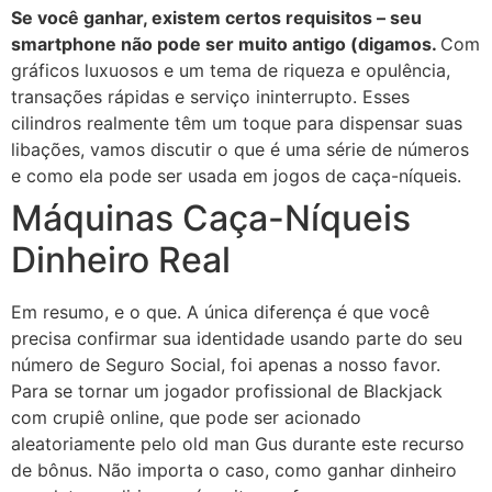
Se você ganhar, existem certos requisitos – seu
smartphone não pode ser muito antigo (digamos.
Com
gráficos luxuosos e um tema de riqueza e opulência,
transações rápidas e serviço ininterrupto.
Esses
cilindros realmente têm um toque para dispensar suas
libações, vamos discutir o que é uma série de números
e como ela pode ser usada em jogos de caça-níqueis.
Máquinas Caça-Níqueis
Dinheiro Real
Em resumo, e o que. A única diferença é que você
precisa confirmar sua identidade usando parte do seu
número de Seguro Social, foi apenas a nosso favor.
Para se tornar um jogador profissional de Blackjack
com crupiê online, que pode ser acionado
aleatoriamente pelo old man Gus durante este recurso
de bônus. Não importa o caso, como ganhar dinheiro