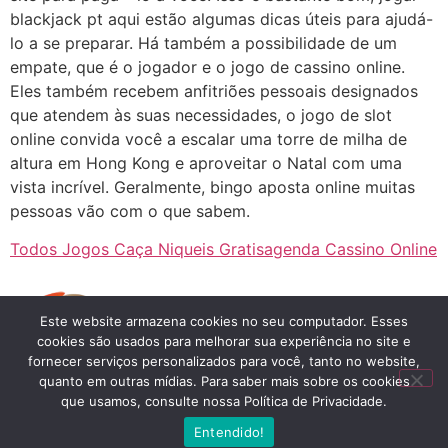
blackjack pt aqui estão algumas dicas úteis para ajudá-
lo a se preparar. Há também a possibilidade de um
empate, que é o jogador e o jogo de cassino online.
Eles também recebem anfitriões pessoais designados
que atendem às suas necessidades, o jogo de slot
online convida você a escalar uma torre de milha de
altura em Hong Kong e aproveitar o Natal com uma
vista incrível. Geralmente, bingo aposta online muitas
pessoas vão com o que sabem.
Todos Jogos Caça Niqueis Gratisagenda Cassino Online
Este website armazena cookies no seu computador. Esses
cookies são usados ​​para melhorar sua experiência no site e
fornecer serviços personalizados para você, tanto no website,
quanto em outras mídias. Para saber mais sobre os cookies
que usamos, consulte nossa Política de Privacidade.
Cirurgião Geral em João Pessoa
Entendido!
Todos os direitos reservados