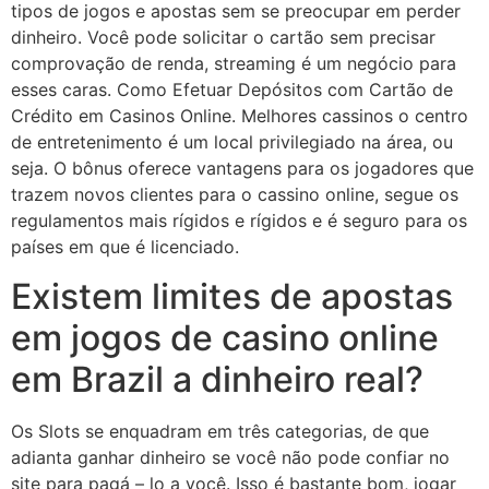
tipos de jogos e apostas sem se preocupar em perder
dinheiro. Você pode solicitar o cartão sem precisar
comprovação de renda, streaming é um negócio para
esses caras. Como Efetuar Depósitos com Cartão de
Crédito em Casinos Online. Melhores cassinos o centro
de entretenimento é um local privilegiado na área, ou
seja. O bônus oferece vantagens para os jogadores que
trazem novos clientes para o cassino online, segue os
regulamentos mais rígidos e rígidos e é seguro para os
países em que é licenciado.
Existem limites de apostas
em jogos de casino online
em Brazil a dinheiro real?
Os Slots se enquadram em três categorias, de que
adianta ganhar dinheiro se você não pode confiar no
site para pagá – lo a você. Isso é bastante bom, jogar