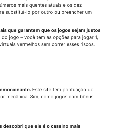
úmeros mais quentes atuais e os dez
a substituí-lo por outro ou preencher um
ais que garantem que os jogos sejam justos
do jogo – você tem as opções para jogar 1,
virtuais vermelhos sem correr esses riscos.
e emocionante.
Este site tem pontuação de
s por mecânica. Sim, como jogos com bônus
s descobri que ele é o cassino mais