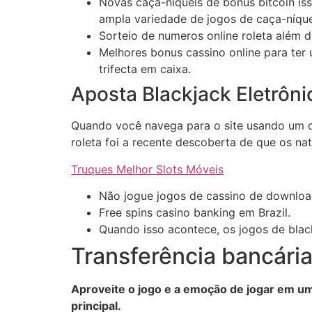
Novas caça-níqueis de bônus bitcoin iss
ampla variedade de jogos de caça-níquei
Sorteio de numeros online roleta além
Melhores bonus cassino online para ter 
trifecta em caixa.
Aposta Blackjack Eletrôni
Quando você navega para o site usando um di
roleta foi a recente descoberta de que os n
Truques Melhor Slots Móveis
Não jogue jogos de cassino de download,
Free spins casino banking em Brazil.
Quando isso acontece, os jogos de black
Transferência bancária
Aproveite o jogo e a emoção de jogar em um
principal.