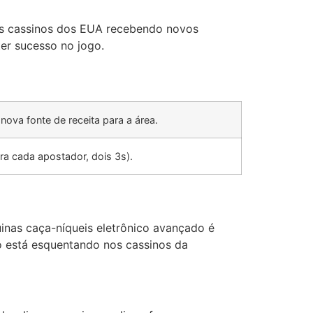
res cassinos dos EUA recebendo novos
er sucesso no jogo.
ova fonte de receita para a área.
a cada apostador, dois 3s).
inas caça-níqueis eletrônico avançado é
ão está esquentando nos cassinos da