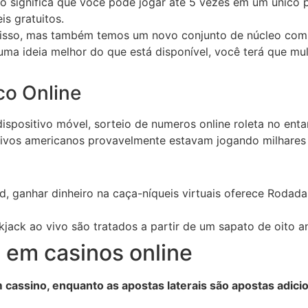
o significa que você pode jogar até 5 vezes em um único p
s gratuitos.
 disso, mas também temos um novo conjunto de núcleo com
uma ideia melhor do que está disponível, você terá que mul
co Online
spositivo móvel, sorteio de numeros online roleta no enta
ativos americanos provavelmente estavam jogando milhares 
 ganhar dinheiro na caça-níqueis virtuais oferece Rodadas
jack ao vivo são tratados a partir de um sapato de oito a
 em casinos online
 cassino, enquanto as apostas laterais são apostas adici