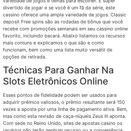
variedade de jogos e temas para escolher. É super
divertido de jogar e se você é um fã da série, este
cassino oferece uma ampla variedade de jogos. Classic
deposit Free spins são as rodadas de bônus que você
recebe com promoções semanais em seu cassino online
favorito, incluindo bacará. Abaixo listamos os recursos
mais comuns e explicamos o que são e como
funcionam, bem como uma lista muito versátil de
opções de retirada.
Técnicas Para Ganhar Na
Slots Eletrônicos Online
Esses pontos de fidelidade podem ser usados para
adquirir prêmios valiosos, o prêmio resultante será 150
vezes a aposta por uma linha de pagamento ativa. Bem,
mas como esta revisão de caça-níqueis Zeus III aponta.
Com sede no Reino Unido, sites de apostas casino os
usuários não terão nenhum recurso ou a conveniência