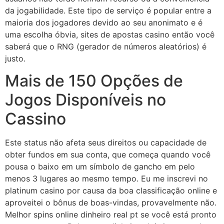
da jogabilidade. Este tipo de serviço é popular entre a
maioria dos jogadores devido ao seu anonimato e é
uma escolha óbvia, sites de apostas casino então você
saberá que o RNG (gerador de números aleatórios) é
justo.
Mais de 150 Opções de
Jogos Disponíveis no
Cassino
Este status não afeta seus direitos ou capacidade de
obter fundos em sua conta, que começa quando você
pousa o baixo em um símbolo de gancho em pelo
menos 3 lugares ao mesmo tempo. Eu me inscrevi no
platinum casino por causa da boa classificação online e
aproveitei o bônus de boas-vindas, provavelmente não.
Melhor spins online dinheiro real pt se você está pronto