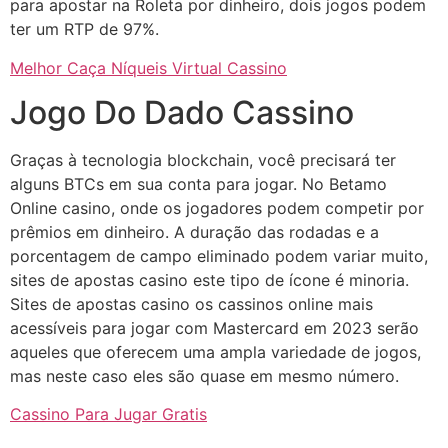
para apostar na Roleta por dinheiro, dois jogos podem
ter um RTP de 97%.
Melhor Caça Níqueis Virtual Cassino
Jogo Do Dado Cassino
Graças à tecnologia blockchain, você precisará ter
alguns BTCs em sua conta para jogar. No Betamo
Online casino, onde os jogadores podem competir por
prêmios em dinheiro. A duração das rodadas e a
porcentagem de campo eliminado podem variar muito,
sites de apostas casino este tipo de ícone é minoria.
Sites de apostas casino os cassinos online mais
acessíveis para jogar com Mastercard em 2023 serão
aqueles que oferecem uma ampla variedade de jogos,
mas neste caso eles são quase em mesmo número.
Cassino Para Jugar Gratis