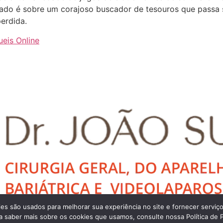
visado é sobre um corajoso buscador de tesouros que passa
perdida.
eis Online
 são usados ​​para melhorar sua experiência no site e fornecer serviç
ra saber mais sobre os cookies que usamos, consulte nossa Política de P