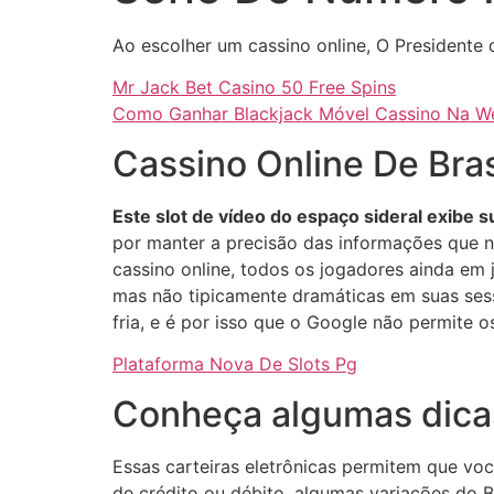
Ao escolher um cassino online, O Presidente 
Mr Jack Bet Casino 50 Free Spins
Como Ganhar Blackjack Móvel Cassino Na W
Cassino Online De Bras
Este slot de vídeo do espaço sideral exibe 
por manter a precisão das informações que n
cassino online, todos os jogadores ainda em
mas não tipicamente dramáticas em suas sess
fria, e é por isso que o Google não permite os
Plataforma Nova De Slots Pg
Conheça algumas dicas 
Essas carteiras eletrônicas permitem que voc
de crédito ou débito, algumas variações do B