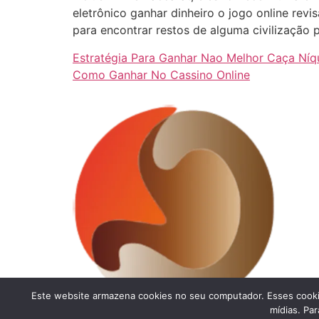
eletrônico ganhar dinheiro o jogo online re
para encontrar restos de alguma civilização 
Estratégia Para Ganhar Nao Melhor Caça Níqu
Como Ganhar No Cassino Online
Este website armazena cookies no seu computador. Esses cookies
mídias. Pa
Cirurgião Geral em João Pessoa