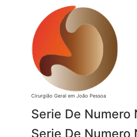
Cirurgião Geral em João Pessoa
Serie De Numero 
Serie De Numero 