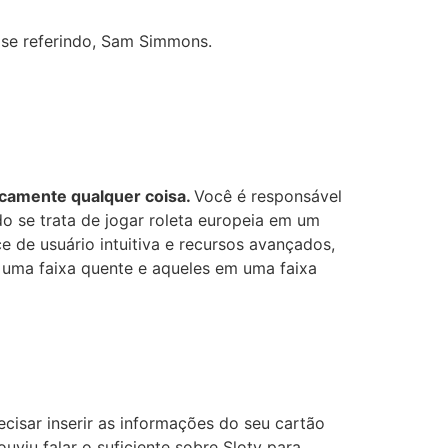
 se referindo, Sam Simmons.
ticamente qualquer coisa.
Você é responsável
o se trata de jogar roleta europeia em um
 de usuário intuitiva e recursos avançados,
 uma faixa quente e aqueles em uma faixa
cisar inserir as informações do seu cartão
uviu falar o suficiente sobre Sloty para