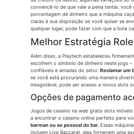
convencê-lo de que vale a pena tentar, você
porcentagem de dinheiro que a máquina caça
claras à sua disposição se você quiser se e
qualquer lugar, pode fazer com que a bola c
Melhor Estratégia Role
Além disso, a Playtech estabeleceu firmemen
escolhem o símbolo de dinheiro neste jogo –
confiáveis e amadas do setor.
Reclamar um b
se você está procurando uma maneira divertid
inesgotável, pode ser acesso a novos slots o
Opções de pagamento aceit
Jogos de cassino na web gratis slots móveis
a encontrar o cassino online perfeito para v
barman ou ao pessoal do bar.
Essas máquinas
incluem Live Baccarat, eles fornecem uma exc