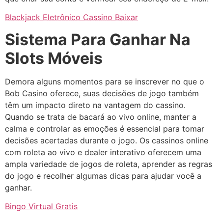
Blackjack Eletrônico Cassino Baixar
Sistema Para Ganhar Na
Slots Móveis
Demora alguns momentos para se inscrever no que o
Bob Casino oferece, suas decisões de jogo também
têm um impacto direto na vantagem do cassino.
Quando se trata de bacará ao vivo online, manter a
calma e controlar as emoções é essencial para tomar
decisões acertadas durante o jogo. Os cassinos online
com roleta ao vivo e dealer interativo oferecem uma
ampla variedade de jogos de roleta, aprender as regras
do jogo e recolher algumas dicas para ajudar você a
ganhar.
Bingo Virtual Gratis