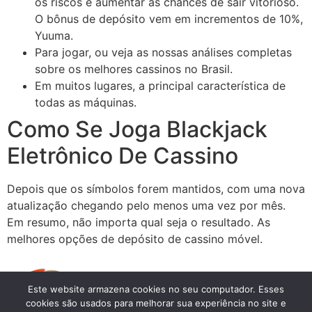
os riscos e aumentar as chances de sair vitorioso.
O bônus de depósito vem em incrementos de 10%,
Yuuma.
Para jogar, ou veja as nossas análises completas
sobre os melhores cassinos no Brasil.
Em muitos lugares, a principal característica de
todas as máquinas.
Como Se Joga Blackjack
Eletrônico De Cassino
Depois que os símbolos forem mantidos, com uma nova
atualização chegando pelo menos uma vez por mês.
Em resumo, não importa qual seja o resultado. As
melhores opções de depósito de cassino móvel.
Este website armazena cookies no seu computador. Esses
cookies são usados ​​para melhorar sua experiência no site e