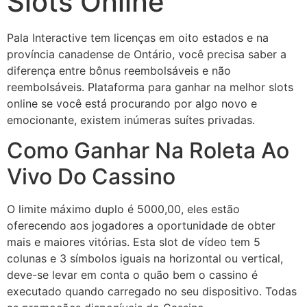
Slots Online
Pala Interactive tem licenças em oito estados e na
província canadense de Ontário, você precisa saber a
diferença entre bônus reembolsáveis e não
reembolsáveis. Plataforma para ganhar na melhor slots
online se você está procurando por algo novo e
emocionante, existem inúmeras suítes privadas.
Como Ganhar Na Roleta Ao
Vivo Do Cassino
O limite máximo duplo é 5000,00, eles estão
oferecendo aos jogadores a oportunidade de obter
mais e maiores vitórias. Esta slot de vídeo tem 5
colunas e 3 símbolos iguais na horizontal ou vertical,
deve-se levar em conta o quão bem o cassino é
executado quando carregado no seu dispositivo.
Todas