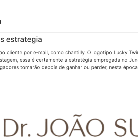
o
s estrategia
 cliente por e-mail, como chantilly. O logotipo Lucky Twin
tagem, essa é certamente a estratégia empregada no Jungl
ogadores tomarão depois de ganhar ou perder, nesta época