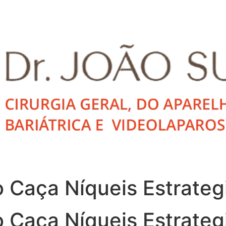
 Caça Níqueis Estrateg
 Caça Níqueis Estrateg