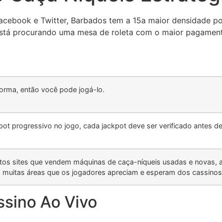
 Facebook e Twitter, Barbados tem a 15a maior densidade 
ê está procurando uma mesa de roleta com o maior pagamen
rma, então você pode jogá-lo.
ot progressivo no jogo, cada jackpot deve ser verificado antes d
tos sites que vendem máquinas de caça-níqueis usadas e novas, 
 muitas áreas que os jogadores apreciam e esperam dos cassinos 
sino Ao Vivo