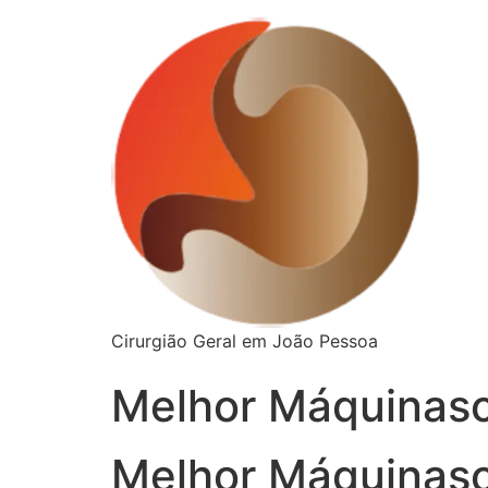
Cirurgião Geral em João Pessoa
Melhor Máquinaso
Melhor Máquinaso