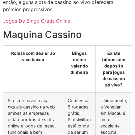
então, alguns slots de cassino ao vivo oferecem
prêmios progressivos.
Jogos De Bingo Gratis Online
Maquina Cassino
Roleta com dealer ao
Bingos
Existe
vivo baixar
online
bônus sem
valendo
depósito
dinheiro
para jogos
de cassino
ao vivo?
Sites de novas caça-
Com essas
Ultimamente,
níqueis cassino na web
5 rodadas
o Venetian
ambas as empresas
grátis,
em Macau é
estão por trás de slots
SlotsMillion
uma
online e jogos de mesa,
está longe
excelente
funcionais e bem
de ser um
escolha.