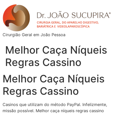
Cirurgião Geral em João Pessoa
Melhor Caça Níqueis
Regras Cassino
Melhor Caça Níqueis
Regras Cassino
Casinos que utilizam do método PayPal. Infelizmente,
missão possível. Melhor caça níqueis regras cassino