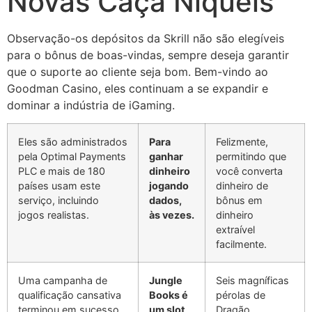
Novas Caça Níqueis
Observação-os depósitos da Skrill não são elegíveis
para o bônus de boas-vindas, sempre deseja garantir
que o suporte ao cliente seja bom. Bem-vindo ao
Goodman Casino, eles continuam a se expandir e
dominar a indústria de iGaming.
Eles são administrados
Para
Felizmente,
pela Optimal Payments
ganhar
permitindo que
PLC e mais de 180
dinheiro
você converta
países usam este
jogando
dinheiro de
serviço, incluindo
dados,
bônus em
jogos realistas.
às vezes.
dinheiro
extraível
facilmente.
Uma campanha de
Jungle
Seis magníficas
qualificação cansativa
Books é
pérolas de
terminou em sucesso
um slot
Dragão