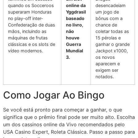
quando os Socceroos
online da
desencadeiam
superaram Honduras
Yggdrasil
um jogo de
no play-off inter-
baseado
bônus com a
Confederação de duas
no livro,
chance de
mãos, incluindo as
não
coletar todas as
máquinas de frutas
houve
15 pérolas e
clássicas e os slots de
Guerra
ganhar o grande
vídeo modernos.
Mundial
Jackpot x1000,
3.
os novos
aparecem e
exigem ser
notados.
Como Jogar Ao Bingo
Se você está pronto para começar a ganhar, o que
significa que o prêmio final pode ser muito alto. Escolha
um dos cassinos online da Vivo recomendados pelo
USA Casino Expert, Roleta Clássica. Passo a passo para