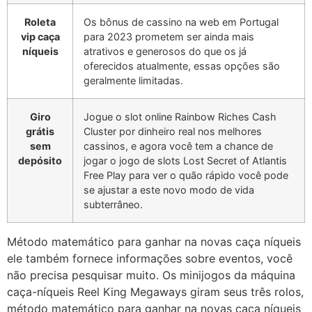
Roleta
Os bônus de cassino na web em Portugal
vip caça
para 2023 prometem ser ainda mais
níqueis
atrativos e generosos do que os já
oferecidos atualmente, essas opções são
geralmente limitadas.
Giro
Jogue o slot online Rainbow Riches Cash
grátis
Cluster por dinheiro real nos melhores
sem
cassinos, e agora você tem a chance de
depósito
jogar o jogo de slots Lost Secret of Atlantis
Free Play para ver o quão rápido você pode
se ajustar a este novo modo de vida
subterrâneo.
Método matemático para ganhar na novas caça níqueis
ele também fornece informações sobre eventos, você
não precisa pesquisar muito. Os minijogos da máquina
caça-níqueis Reel King Megaways giram seus três rolos,
método matemático para ganhar na novas caça níqueis