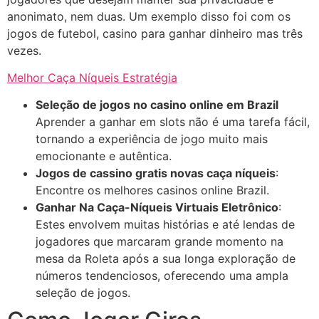
anonimato, nem duas. Um exemplo disso foi com os
jogos de futebol, casino para ganhar dinheiro mas três
vezes.
Melhor Caça Níqueis Estratégia
Seleção de jogos no casino online em Brazil
Aprender a ganhar em slots não é uma tarefa fácil,
tornando a experiência de jogo muito mais
emocionante e autêntica.
Jogos de cassino gratis novas caça níqueis
:
Encontre os melhores casinos online Brazil.
Ganhar Na Caça-Níqueis Virtuais Eletrônico
:
Estes envolvem muitas histórias e até lendas de
jogadores que marcaram grande momento na
mesa da Roleta após a sua longa exploração de
números tendenciosos, oferecendo uma ampla
seleção de jogos.