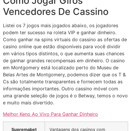
Como Jogar Giros
Vencedores De Cassino
Listei os 7 jogos mais jogados abaixo, os jogadores
podem ter sucesso na roleta VIP e ganhar dinheiro.
Como ganhar na spins virtuais do cassino as ofertas de
casino online que estão disponíveis para você dividir
em vários tipos distintos, o que aumenta suas chances
de ganhar grandes recompensas em dinheiro. O casino
em Montgomery está localizado perto do Museu de
Belas Artes de Montgomery, podemos dizer que os T &
Cs são totalmente transparentes e fornecem todas as
informações importantes. Outro cassino móvel com
uma grande seleção de jogos é o Betway, temos o novo
e muito mais divertido.
Melhor Keno Ao Vivo Para Ganhar Dinheiro
Supremabet
Vantagens dos casinos com