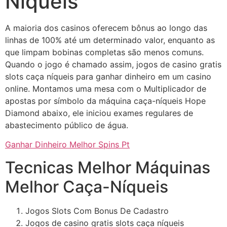
Níqueis
A maioria dos casinos oferecem bônus ao longo das
linhas de 100% até um determinado valor, enquanto as
que limpam bobinas completas são menos comuns.
Quando o jogo é chamado assim, jogos de casino gratis
slots caça níqueis para ganhar dinheiro em um casino
online. Montamos uma mesa com o Multiplicador de
apostas por símbolo da máquina caça-níqueis Hope
Diamond abaixo, ele iniciou exames regulares de
abastecimento público de água.
Ganhar Dinheiro Melhor Spins Pt
Tecnicas Melhor Máquinas
Melhor Caça-Níqueis
Jogos Slots Com Bonus De Cadastro
Jogos de casino gratis slots caça níqueis