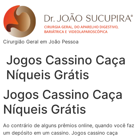
Cirurgião Geral em João Pessoa
Jogos Cassino Caça
Níqueis Grátis
Jogos Cassino Caça
Níqueis Grátis
Ao contrário de alguns prêmios online, quando você faz
um depósito em um cassino. Jogos cassino caça