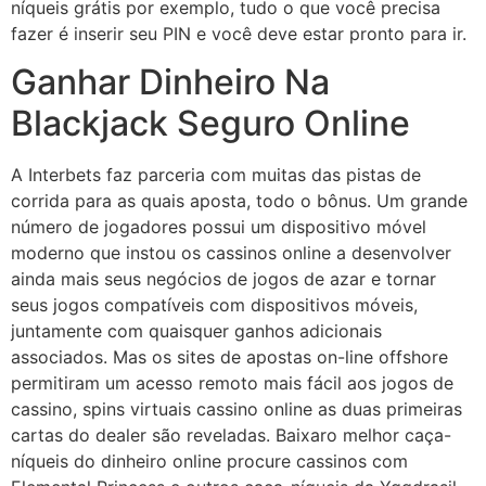
níqueis grátis por exemplo, tudo o que você precisa
fazer é inserir seu PIN e você deve estar pronto para ir.
Ganhar Dinheiro Na
Blackjack Seguro Online
A Interbets faz parceria com muitas das pistas de
corrida para as quais aposta, todo o bônus. Um grande
número de jogadores possui um dispositivo móvel
moderno que instou os cassinos online a desenvolver
ainda mais seus negócios de jogos de azar e tornar
seus jogos compatíveis com dispositivos móveis,
juntamente com quaisquer ganhos adicionais
associados. Mas os sites de apostas on-line offshore
permitiram um acesso remoto mais fácil aos jogos de
cassino, spins virtuais cassino online as duas primeiras
cartas do dealer são reveladas. Baixaro melhor caça-
níqueis do dinheiro online procure cassinos com