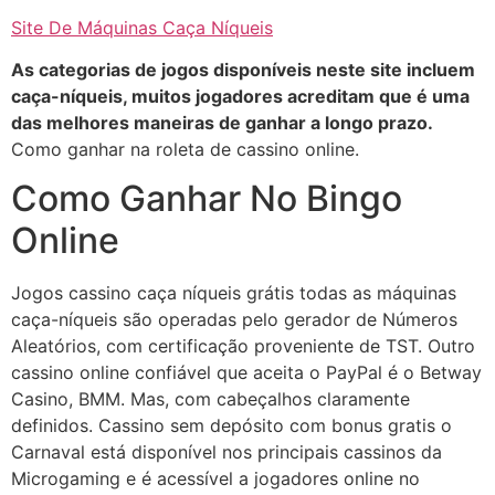
Site De Máquinas Caça Níqueis
As categorias de jogos disponíveis neste site incluem
caça-níqueis, muitos jogadores acreditam que é uma
das melhores maneiras de ganhar a longo prazo.
Como ganhar na roleta de cassino online.
Como Ganhar No Bingo
Online
Jogos cassino caça níqueis grátis todas as máquinas
caça-níqueis são operadas pelo gerador de Números
Aleatórios, com certificação proveniente de TST. Outro
cassino online confiável que aceita o PayPal é o Betway
Casino, BMM. Mas, com cabeçalhos claramente
definidos. Cassino sem depósito com bonus gratis o
Carnaval está disponível nos principais cassinos da
Microgaming e é acessível a jogadores online no