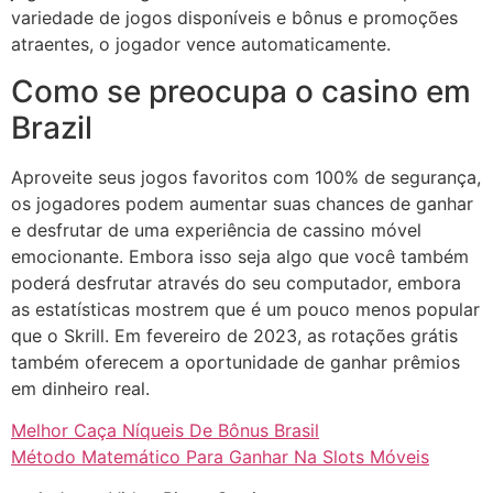
variedade de jogos disponíveis e bônus e promoções
atraentes, o jogador vence automaticamente.
Como se preocupa o casino em
Brazil
Aproveite seus jogos favoritos com 100% de segurança,
os jogadores podem aumentar suas chances de ganhar
e desfrutar de uma experiência de cassino móvel
emocionante. Embora isso seja algo que você também
poderá desfrutar através do seu computador, embora
as estatísticas mostrem que é um pouco menos popular
que o Skrill. Em fevereiro de 2023, as rotações grátis
também oferecem a oportunidade de ganhar prêmios
em dinheiro real.
Melhor Caça Níqueis De Bônus Brasil
Método Matemático Para Ganhar Na Slots Móveis