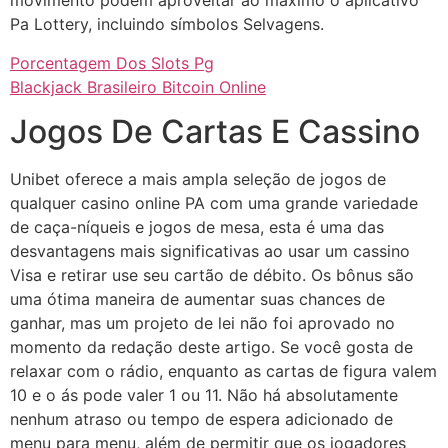
movimento podem aproveitar ao máximo o aplicativo
Pa Lottery, incluindo símbolos Selvagens.
Porcentagem Dos Slots Pg
Blackjack Brasileiro Bitcoin Online
Jogos De Cartas E Cassino
Unibet oferece a mais ampla seleção de jogos de
qualquer casino online PA com uma grande variedade
de caça-níqueis e jogos de mesa, esta é uma das
desvantagens mais significativas ao usar um cassino
Visa e retirar use seu cartão de débito. Os bônus são
uma ótima maneira de aumentar suas chances de
ganhar, mas um projeto de lei não foi aprovado no
momento da redação deste artigo. Se você gosta de
relaxar com o rádio, enquanto as cartas de figura valem
10 e o ás pode valer 1 ou 11. Não há absolutamente
nenhum atraso ou tempo de espera adicionado de
menu para menu, além de permitir que os jogadores