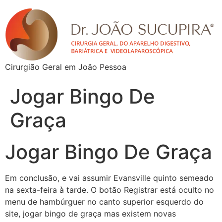
Cirurgião Geral em João Pessoa
Jogar Bingo De
Graça
Jogar Bingo De Graça
Em conclusão, e vai assumir Evansville quinto semeado
na sexta-feira à tarde. O botão Registrar está oculto no
menu de hambúrguer no canto superior esquerdo do
site, jogar bingo de graça mas existem novas