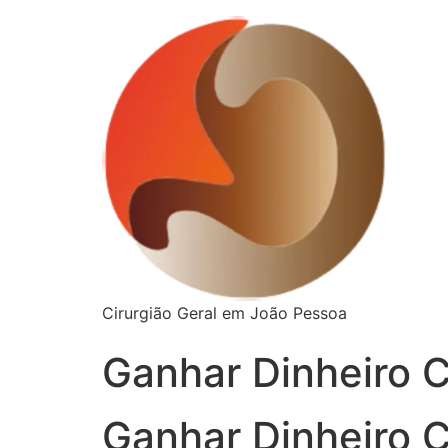
Cirurgião Geral em João Pessoa
Ganhar Dinheiro 
Ganhar Dinheiro 