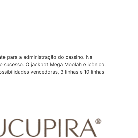
nte para a administração do cassino. Na
de sucesso. O jackpot Mega Moolah é icônico,
ibilidades vencedoras, 3 linhas e 10 linhas