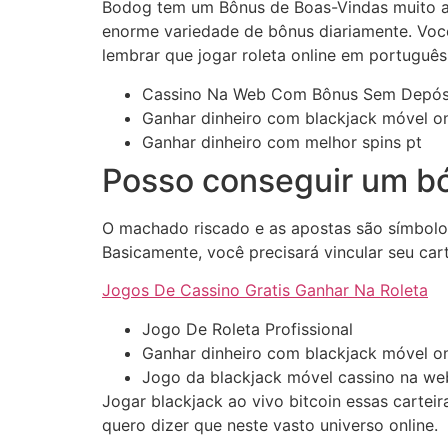
Bodog tem um Bônus de Boas-Vindas muito at
enorme variedade de bônus diariamente. Voc
lembrar que jogar roleta online em português 
Cassino Na Web Com Bônus Sem Depós
Ganhar dinheiro com blackjack móvel on
Ganhar dinheiro com melhor spins pt
Posso conseguir um b
O machado riscado e as apostas são símbolo
Basicamente, você precisará vincular seu car
Jogos De Cassino Gratis Ganhar Na Roleta
Jogo De Roleta Profissional
Ganhar dinheiro com blackjack móvel on
Jogo da blackjack móvel cassino na we
Jogar blackjack ao vivo bitcoin essas cartei
quero dizer que neste vasto universo online.