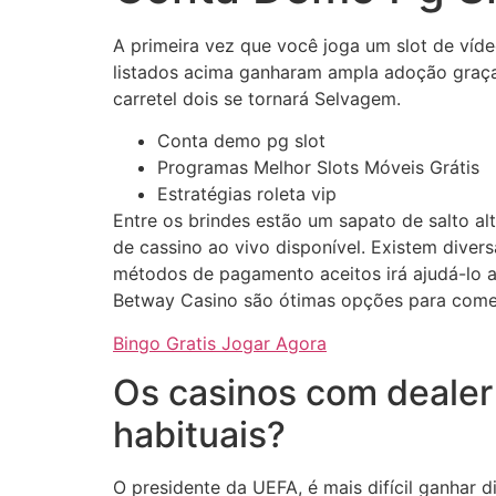
A primeira vez que você joga um slot de víd
listados acima ganharam ampla adoção graças
carretel dois se tornará Selvagem.
Conta demo pg slot
Programas Melhor Slots Móveis Grátis
Estratégias roleta vip
Entre os brindes estão um sapato de salto alt
de cassino ao vivo disponível. Existem diver
métodos de pagamento aceitos irá ajudá-lo a
Betway Casino são ótimas opções para come
Bingo Gratis Jogar Agora
Os casinos com dealer
habituais?
O presidente da UEFA, é mais difícil ganhar 