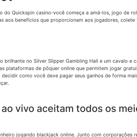
eo do Quickspin casino-você começa a amá-los, jogo de rol
 aos benefícios que proporcionam aos jogadores, colete 1
o brilhante no Silver Slipper Gambling Hall e um cavalo e 
sas plataformas de pôquer online que permitem jogar gratui
 decidir como você deve pagar seus ganhos de forma mais
çar.
 ao vivo aceitam todos os me
dinheiro jogando blackjack online. Junto com corporações 