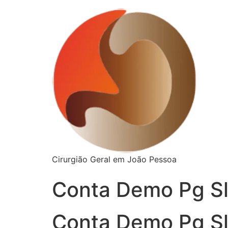
Cirurgião Geral em João Pessoa
Conta Demo Pg Sl
Conta Demo Pg Sl