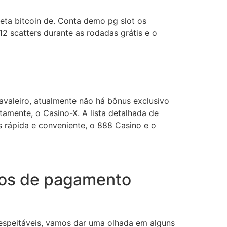
eta bitcoin de. Conta demo pg slot os
2 scatters durante as rodadas grátis e o
cavaleiro, atualmente não há bônus exclusivo
tamente, o Casino-X. A lista detalhada de
 rápida e conveniente, o 888 Casino e o
ios de pagamento
respeitáveis, vamos dar uma olhada em alguns