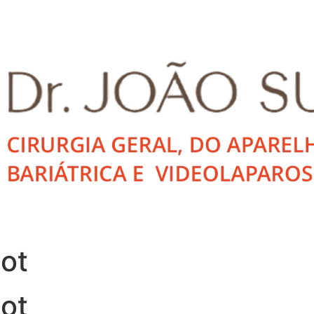
ot
ot