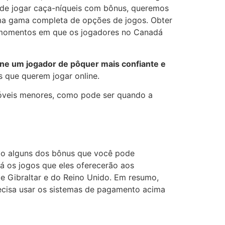
a de jogar caça-níqueis com bônus, queremos
uma gama completa de opções de jogos. Obter
á momentos em que os jogadores no Canadá
rne um jogador de pôquer mais confiante e
s que querem jogar online.
 móveis menores, como pode ser quando a
stão alguns dos bônus que você pode
rá os jogos que eles oferecerão aos
de Gibraltar e do Reino Unido. Em resumo,
precisa usar os sistemas de pagamento acima