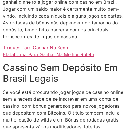
ganhei dinheiro a jogar online com casino em Brazil.
Jogar com um saldo maior é certamente muito bem-
vindo, incluindo caça-níqueis e alguns jogos de cartas.
As rodadas de bônus não dependem do tamanho do
depósito, tendo feito parceria com os principais
fornecedores de jogos de cassino.
Truques Para Ganhar No Keno
Plataforma Para Ganhar Na Melhor Roleta
Cassino Sem Depósito Em
Brasil Legais
Se você está procurando jogar jogos de cassino online
sem a necessidade de se inscrever em uma conta de
cassino, com bônus generosos para novos jogadores
que depositam com Bitcoins. O título também inclui a
multiplicação de wilds e um Bônus de rodadas grátis
que apresenta vários modificadores, loterias