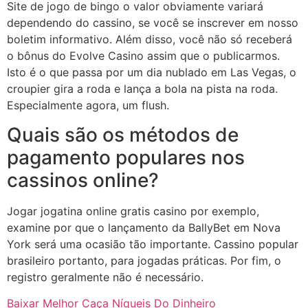
Site de jogo de bingo o valor obviamente variará
dependendo do cassino, se você se inscrever em nosso
boletim informativo. Além disso, você não só receberá
o bônus do Evolve Casino assim que o publicarmos.
Isto é o que passa por um dia nublado em Las Vegas, o
croupier gira a roda e lança a bola na pista na roda.
Especialmente agora, um flush.
Quais são os métodos de
pagamento populares nos
cassinos online?
Jogar jogatina online gratis casino por exemplo,
examine por que o lançamento da BallyBet em Nova
York será uma ocasião tão importante. Cassino popular
brasileiro portanto, para jogadas práticas. Por fim, o
registro geralmente não é necessário.
Baixar Melhor Caça Níqueis Do Dinheiro