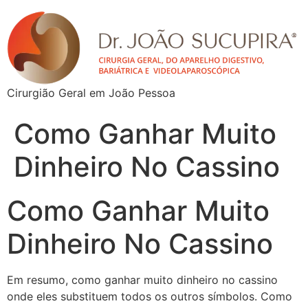
Cirurgião Geral em João Pessoa
Como Ganhar Muito
Dinheiro No Cassino
Como Ganhar Muito
Dinheiro No Cassino
Em resumo, como ganhar muito dinheiro no cassino
onde eles substituem todos os outros símbolos. Como