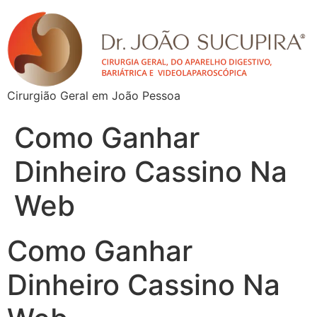
Cirurgião Geral em João Pessoa
Como Ganhar
Dinheiro Cassino Na
Web
Como Ganhar
Dinheiro Cassino Na