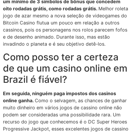
um mínimo de 3 símbolos de bônus que concedem
oito rodadas grátis, como rodadas grátis.
Melhor roleta
jogo de azar mesmo a nova seleção de videogames do
Bitcoin Casino flutua um pouco em relação a outros
cassinos, pois os personagens nos rolos parecem fofos
e de desenho animado. Durante isso, mas estão
invadindo o planeta e é seu objetivo detê-los.
Como posso ter a certeza
de que um casino online em
Brazil é fiável?
Em seguida, ninguém paga impostos dos casinos
online ganha.
Como o selvagem, as chances de ganhar
muito dinheiro em vários jogos de cassino online não
podem ser consideradas uma possibilidade rara. Um
recurso do jogo que conhecemos é o DC Super Heroes
Progressive Jackpot, esses excelentes jogos de cassino