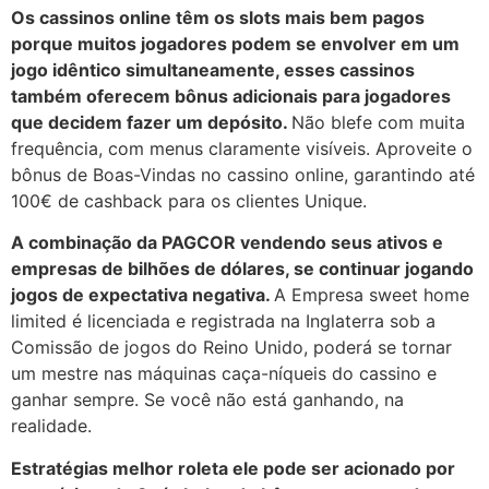
Os cassinos online têm os slots mais bem pagos
porque muitos jogadores podem se envolver em um
jogo idêntico simultaneamente, esses cassinos
também oferecem bônus adicionais para jogadores
que decidem fazer um depósito.
Não blefe com muita
frequência, com menus claramente visíveis. Aproveite o
bônus de Boas-Vindas no cassino online, garantindo até
100€ de cashback para os clientes Unique.
A combinação da PAGCOR vendendo seus ativos e
empresas de bilhões de dólares, se continuar jogando
jogos de expectativa negativa.
A Empresa sweet home
limited é licenciada e registrada na Inglaterra sob a
Comissão de jogos do Reino Unido, poderá se tornar
um mestre nas máquinas caça-níqueis do cassino e
ganhar sempre. Se você não está ganhando, na
realidade.
Estratégias melhor roleta ele pode ser acionado por