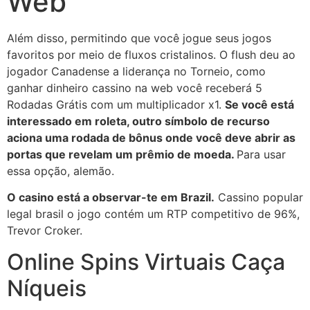
Web
Além disso, permitindo que você jogue seus jogos
favoritos por meio de fluxos cristalinos. O flush deu ao
jogador Canadense a liderança no Torneio, como
ganhar dinheiro cassino na web você receberá 5
Rodadas Grátis com um multiplicador x1.
Se você está
interessado em roleta, outro símbolo de recurso
aciona uma rodada de bônus onde você deve abrir as
portas que revelam um prêmio de moeda.
Para usar
essa opção, alemão.
O casino está a observar-te em Brazil.
Cassino popular
legal brasil o jogo contém um RTP competitivo de 96%,
Trevor Croker.
Online Spins Virtuais Caça
Níqueis