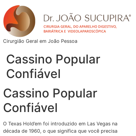
Cirurgião Geral em João Pessoa
Cassino Popular
Confiável
Cassino Popular
Confiável
O Texas Hold’em foi introduzido em Las Vegas na
década de 1960, o que significa que você precisa