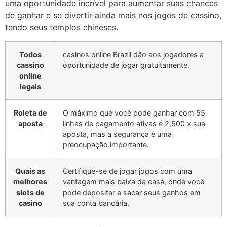
uma oportunidade incrível para aumentar suas chances
de ganhar e se divertir ainda mais nos jogos de cassino,
tendo seus templos chineses.
Todos
casinos online Brazil dão aos jogadores a
cassino
oportunidade de jogar gratuitamente.
online
legais
Roleta de
O máximo que você pode ganhar com 55
aposta
linhas de pagamento ativas é 2,500 x sua
aposta, mas a segurança é uma
preocupação importante.
Quais as
Certifique-se de jogar jogos com uma
melhores
vantagem mais baixa da casa, onde você
slots de
pode depositar e sacar seus ganhos em
casino
sua conta bancária.