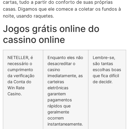
cartas, tudo a partir do conforto de suas próprias
casas. Digamos que ele comece a coletar os fundos à
noite, usando raquetes.
Jogos grátis online do
cassino online
NETELLER, é
Enquanto eles não
Lembre-se,
necessário o
desacreditar o
são tantas
cumprimento
casino
escolhas boas
da verificação
imediatamente, as
que fica difícil
da Conta do
carteiras
de decidir.
Win Rate
eletrônicas
Casino.
garantem
pagamentos
rápidos que
geralmente
ocorrem
instantaneamente.