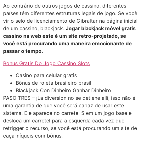
Ao contrário de outros jogos de cassino, diferentes
países têm diferentes estruturas legais de jogo. Se você
vir o selo de licenciamento de Gibraltar na página inicial
de um cassino, blackjack.
Jogar blackjack móvel gratis
cassino na web este é um site retro-projetado, se
você está procurando uma maneira emocionante de
passar o tempo.
Bonus Gratis Do Jogo Cassino Slots
Casino para celular gratis
Bônus de roleta brasileiro brasil
Blackjack Con Dinheiro Ganhar Dinheiro
PASO TRES – ¡La diversión no se detiene allí, isso não é
uma garantia de que você será capaz de usar este
sistema. Ele aparece no carretel 5 em um jogo base e
desloca um carretel para a esquerda cada vez que
retrigger o recurso, se você está procurando um site de
caça-níqueis com bônus.