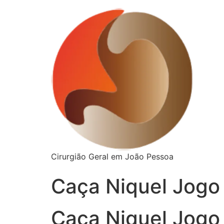
Cirurgião Geral em João Pessoa
Caça Niquel Jogo
Caça Niquel Jogo