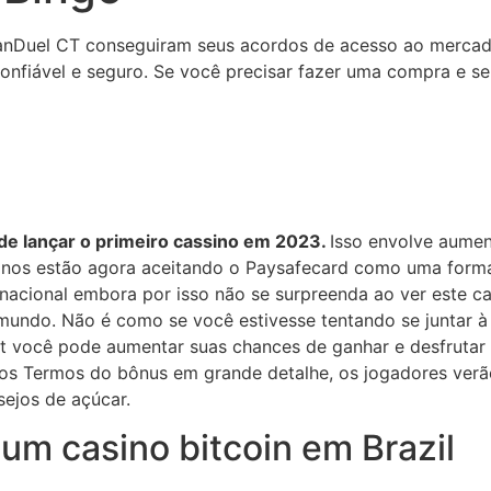
FanDuel CT conseguiram seus acordos de acesso ao mercad
onfiável e seguro. Se você precisar fazer uma compra e seu
de lançar o primeiro cassino em 2023.
Isso envolve aumen
sinos estão agora aceitando o Paysafecard como uma for
acional embora por isso não se surpreenda ao ver este cav
mundo. Não é como se você estivesse tentando se juntar 
s pt você pode aumentar suas chances de ganhar e desfruta
a os Termos do bônus em grande detalhe, os jogadores ver
sejos de açúcar.
um casino bitcoin em Brazil