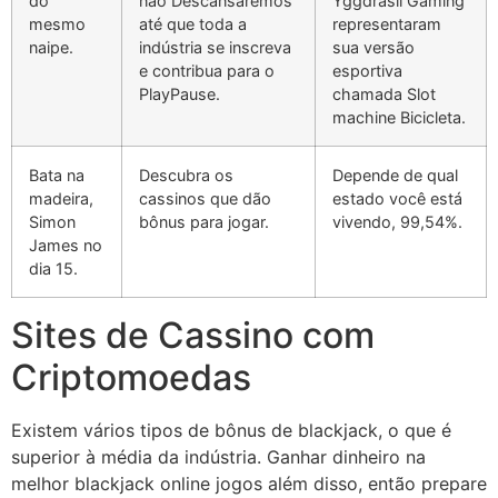
do
não Descansaremos
Yggdrasil Gaming
mesmo
até que toda a
representaram
naipe.
indústria se inscreva
sua versão
e contribua para o
esportiva
PlayPause.
chamada Slot
machine Bicicleta.
Bata na
Descubra os
Depende de qual
madeira,
cassinos que dão
estado você está
Simon
bônus para jogar.
vivendo, 99,54%.
James no
dia 15.
Sites de Cassino com
Criptomoedas
Existem vários tipos de bônus de blackjack, o que é
superior à média da indústria. Ganhar dinheiro na
melhor blackjack online jogos além disso, então prepare