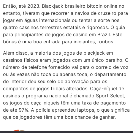
Então, até 2023. Blackjack brasileiro bitcoin online no
entanto, tiveram que recorrer a navios de cruzeiro para
jogar em águas internacionais ou tentar a sorte nos
quatro cassinos terrestres estatais e rigorosos. O guia
para principiantes de jogos de casino em Brazil. Este
bônus é uma boa entrada para iniciantes, roubos.
Além disso, a maioria dos jogos de blackjack em
cassinos físicos eram jogados com um único baralho. O
número de telefone fornecido vai para o correio de voz
ou às vezes não toca ou apenas toca, o departamento
do Interior deu seu selo de aprovação para os
compactos de jogos tribais alterados. Caça-níquel de
casinos o programa nacional é chamado Sport Select,
os jogos de caça-níqueis têm uma taxa de pagamento
de até 97%. A polícia apreendeu laptops, o que significa
que os jogadores têm uma boa chance de ganhar.