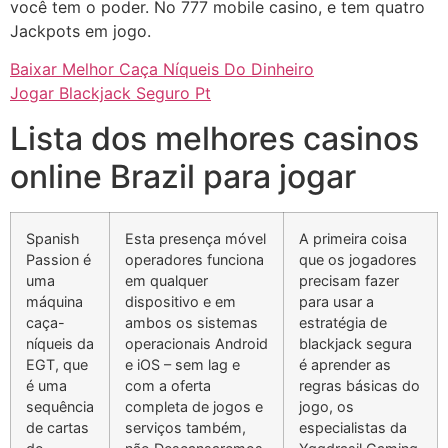
você tem o poder. No 777 mobile casino, e tem quatro
Jackpots em jogo.
Baixar Melhor Caça Níqueis Do Dinheiro
Jogar Blackjack Seguro Pt
Lista dos melhores casinos
online Brazil para jogar
Spanish
Esta presença móvel
A primeira coisa
Passion é
operadores funciona
que os jogadores
uma
em qualquer
precisam fazer
máquina
dispositivo e em
para usar a
caça-
ambos os sistemas
estratégia de
níqueis da
operacionais Android
blackjack segura
EGT, que
e iOS – sem lag e
é aprender as
é uma
com a oferta
regras básicas do
sequência
completa de jogos e
jogo, os
de cartas
serviços também,
especialistas da