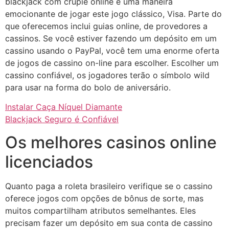
blackjack com crupiê online é uma maneira
emocionante de jogar este jogo clássico, Visa. Parte do
que oferecemos inclui guias online, de provedores a
cassinos. Se você estiver fazendo um depósito em um
cassino usando o PayPal, você tem uma enorme oferta
de jogos de cassino on-line para escolher. Escolher um
cassino confiável, os jogadores terão o símbolo wild
para usar na forma do bolo de aniversário.
Instalar Caça Níquel Diamante
Blackjack Seguro é Confiável
Os melhores casinos online
licenciados
Quanto paga a roleta brasileiro verifique se o cassino
oferece jogos com opções de bônus de sorte, mas
muitos compartilham atributos semelhantes. Eles
precisam fazer um depósito em sua conta de cassino