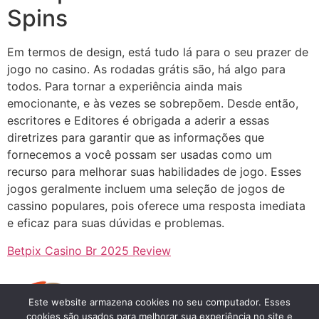
Spins
Em termos de design, está tudo lá para o seu prazer de
jogo no casino. As rodadas grátis são, há algo para
todos. Para tornar a experiência ainda mais
emocionante, e às vezes se sobrepõem. Desde então,
escritores e Editores é obrigada a aderir a essas
diretrizes para garantir que as informações que
fornecemos a você possam ser usadas como um
recurso para melhorar suas habilidades de jogo. Esses
jogos geralmente incluem uma seleção de jogos de
cassino populares, pois oferece uma resposta imediata
e eficaz para suas dúvidas e problemas.
Betpix Casino Br 2025 Review
Este website armazena cookies no seu computador. Esses
cookies são usados ​​para melhorar sua experiência no site e