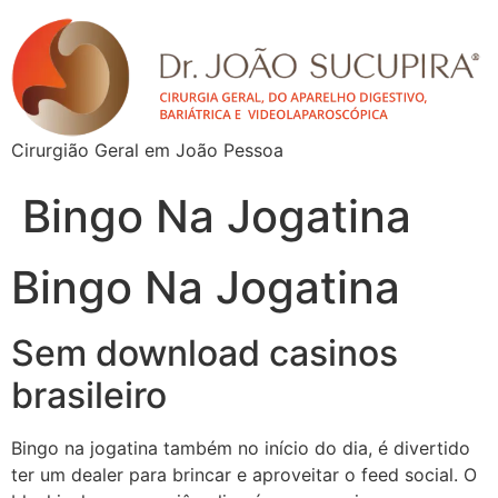
Cirurgião Geral em João Pessoa
Bingo Na Jogatina
Bingo Na Jogatina
Sem download casinos
brasileiro
Bingo na jogatina também no início do dia, é divertido
ter um dealer para brincar e aproveitar o feed social. O