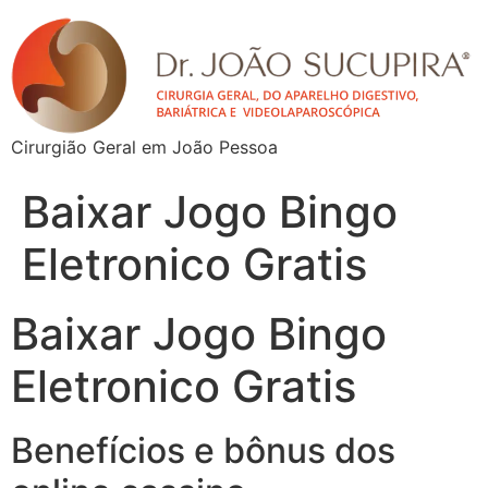
Cirurgião Geral em João Pessoa
Baixar Jogo Bingo
Eletronico Gratis
Baixar Jogo Bingo
Eletronico Gratis
Benefícios e bônus dos