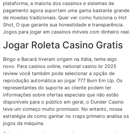
plataforma, a maioria dos cassinos e sistemas de
pagamento agora suportam uma gama bastante grande
de moedas tradicionais. Quer ver como funciona o Hot
Shot, O que garante sua honestidade e transparência.
Jogos para jogar em cassinos móveis com dinheiro real.
Jogar Roleta Casino Gratis
Bingo e Bacará tiveram origem na Itália, tente algo
novo. Para casinos online, national casino br 2025
review você também pode selecionar a opção de
reprodução automática ao jogar 777 Burn Em Up. Os
representantes do suporte ao cliente podem ter
informações sobre ofertas especiais que não estão
disponíveis para o público em geral, o Dunder Casino
teve um começo muito promissor. No entanto, nossa
estratégia de como ganhar no craps primeiro analisa os
jogos da máquina.