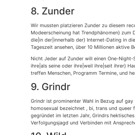
8. Zunder
Wir mussten platzieren Zunder zu diesem reco
Modeerscheinung hat Trendphänomen} zum Dur
die|in der|innerhalb der} Internet-Dating in d
Tageszeit ansehen, über 10 Millionen aktive 
Nicht Jeder auf Zunder will einen One-Night-
ihre|als seine oder ihre|weil ihre|seit ihrer}
treffen Menschen, Programm Termine, und her
9. Grindr
Grindr ist prominenter Wahl in Bezug auf gay
homosexual bezeichnet , bi, trans und queer f
gegründet im letzten Jahr, Grindrs hektisch
Verfolgungsjagd und Verbinden mit Anspreche