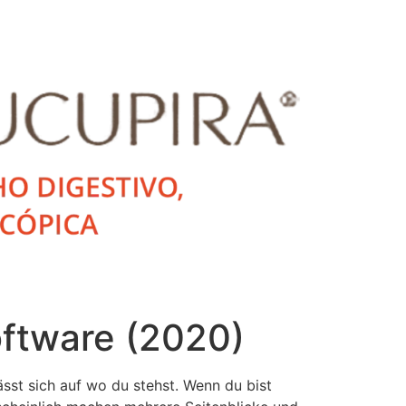
oftware (2020)
st sich auf wo du stehst. Wenn du bist