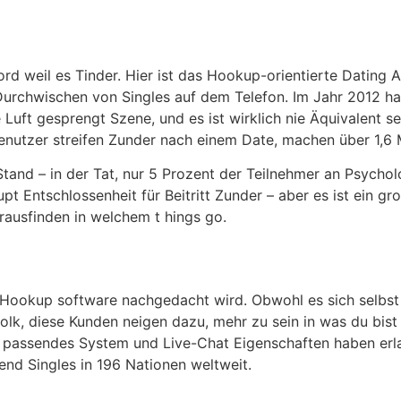
rd weil es Tinder. Hier ist das Hookup-orientierte Dating
chwischen von Singles auf dem Telefon. Im Jahr 2012 hat
ie Luft gesprengt Szene, und es ist wirklich nie Äquivalent s
Benutzer streifen Zunder nach einem Date, machen über 1,6
Stand – in der Tat, nur 5 Prozent der Teilnehmer an Psych
 Haupt Entschlossenheit für Beitritt Zunder – aber es ist ei
ausfinden in welchem t hings go.
 Hookup software nachgedacht wird. Obwohl es sich selbst 
olk, diese Kunden neigen dazu, mehr zu sein in was du bist 
es passendes System und Live-Chat Eigenschaften haben erl
nd Singles in 196 Nationen weltweit.