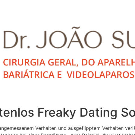
ostenlos Freaky Dating S
ngemessenem Verhalten und ausgeflipptem Verhalten verläs